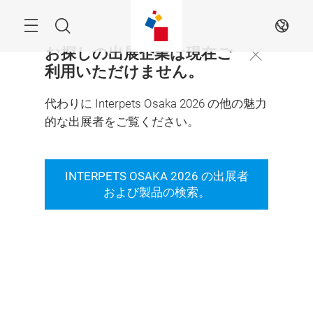
Skip
Menu
Search
JA
お探しの出展企業は現在ご
閉
利用いただけません。
じ
る
代わりに Interpets Osaka 2026 の他の魅力
的な出展者をご覧ください。
来場前に目的の製品・サービス・出展者を
検索できます。来場時の効率的なブース訪
INTERPETS OSAKA 2026 の出展者
問に是非ご活用ください！
および製品の検索。
検索する
検索条件