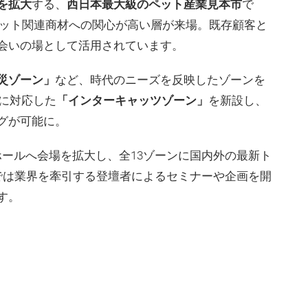
を拡大
する、
西日本最大級のペット産業見本市
で
、ペット関連商材への関心が高い層が来場。既存顧客と
会いの場として活用されています。
災ゾーン」
など、時代のニーズを反映したゾーンを
場に対応した
「インターキャッツゾーン」
を新設し、
グが可能に。
6Bホールへ会場を拡大し、全13ゾーンに国内外の最新ト
では業界を牽引する登壇者によるセミナーや企画を開
す。